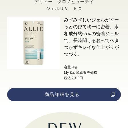
アリィー クロノビューティ
ジェルＵＶ ＥＸ
みずみずしいジェルがすー
っとのびて均一に密着。水
相成分約65％の密着ジェル
で、長時間うるおってベタ
つかずキレイな仕上がりが
つづく。
容量 90g
My Kao Mall 販売価格
税込 2,310円
商品詳細を見る