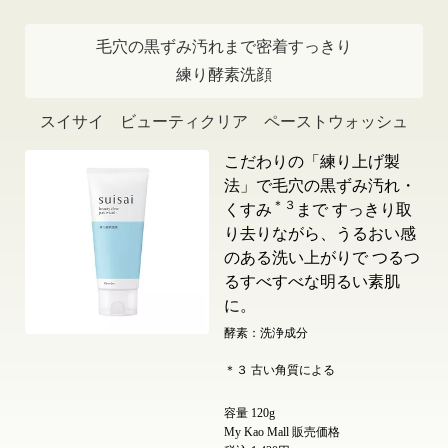
毛穴の黒ずみ汚れまで密着すっきり
練り酵素洗顔
スイサイ ビューティクリア ペーストウォッシュ
こだわりの「練り上げ製
法」で毛穴の黒ずみ汚れ・
＊３
くすみ
まで すっきり取
り去りながら、うるおい感
のある洗い上がりで つるつ
るすべすべな明るい素肌
に。
酵素：洗浄成分
＊３ 古い角質による
容量 120g
My Kao Mall 販売価格