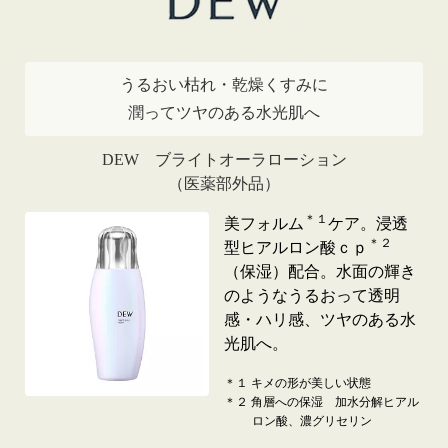
うるおい枯れ・乾燥くすみに
潤ってツヤのある水光肌へ
DEW ブライトオーラローション
（医薬部外品）
＊１
美フォルム
ケア。浸透
＊２
型ヒアルロン酸ｃｐ
（保湿）配合。水面の輝き
のようなうるおって透明
感・ハリ感、ツヤのある水
光肌へ。
＊１ キメの形が美しい状態
＊２ 角層への保湿 加水分解ヒアル
ロン酸、濃グリセリン