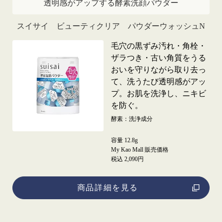
透明感がアップする酵素洗顔パウダー
スイサイ ビューティクリア パウダーウォッシュN
毛穴の黒ずみ汚れ・角栓・
ザラつき・古い角質をうる
おいを守りながら取り去っ
て、洗うたび透明感がアッ
プ。お肌を洗浄し、ニキビ
を防ぐ。
酵素：洗浄成分
容量 12.8g
My Kao Mall 販売価格
税込 2,090円
商品詳細を見る