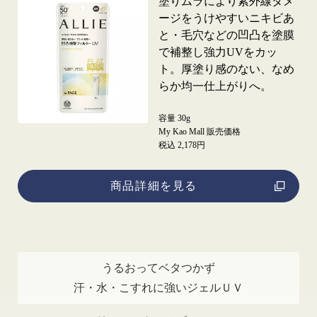
塗りムラにより紫外線ダメ
ージをうけやすいニキビあ
と・毛穴などの凹凸を塗膜
で補整し強力UVをカッ
ト。厚塗り感のない、なめ
らか均一仕上がりへ。
容量 30g
My Kao Mall 販売価格
税込 2,178円
商品詳細を見る
うるおってベタつかず
汗・水・こすれに強いジェルＵＶ