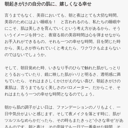
朝起きがけの自分の肌に、嬉しくなる幸せ
言うまでもなく、美容においても、朝と夜はとても大切な時間。
美容のためにはよい睡眠を！ と言われるのも、私たちの睡眠中
にこそ、肌は美しさを育んでいくという考え方があるから。そう
いうイメージを持つと、夜寝る前の美容時間は心を弾ませながら
お手入れができるもの。それも一つの幸せな時間。目を閉じた時
から、美しさが作られていくと考えたら、ワクワクも止まらない
のではないでしょうか。
そして、朝目覚めた時、いきなり手のひらで触れた肌がしっとり
とうるおっていたり、鏡に映した肌がハリと明るさ、透明感に満
ちていたら、それはまさしくかけがえのない喜び。朝起きがけの
素肌は、言うまでもなく美しさのバロメーター。だからこそ、そ
れはまたもう一つの幸せな時間となるのでしょう。
朝から肌の調子がよい日は、ファンデーションのノリもよく、一
日中気分がよいと感じます。そして夜メイクを落とす時に、肌が
ツルツルなめらかだったら、その時もまたきっと“小さな幸せ”があ
るものです。朝と夜は、その意味でも一日で一番幸せな時間、そ