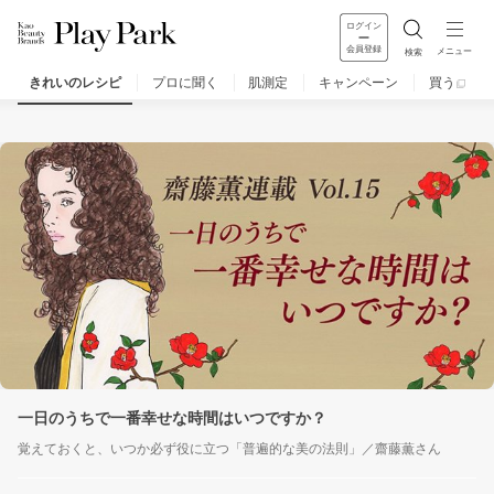
ログイン
会員登録
メニュー
検索
きれいのレシピ
プロに聞く
肌測定
キャンペーン
買う
レシピ一覧
人気のレシピ
きれいの基本
一日のうちで一番幸せな時間はいつですか？
覚えておくと、いつか必ず役に立つ「普遍的な美の法則」
／
齋藤薫さん