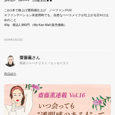
SPF50+ PA++++ UV耐水性★★
これ1本で格上げ透明感仕上げ ノーファンデUV
※ファンデーション未使用時でも、自然なベースメイクが仕上がる日やけ止
めのこと
40g 税込1,980円 （My Kao Mall 販売価格）
2025年2月12日
齋藤薫さん
美容ジャーナリスト／エッセイスト
商品紹介