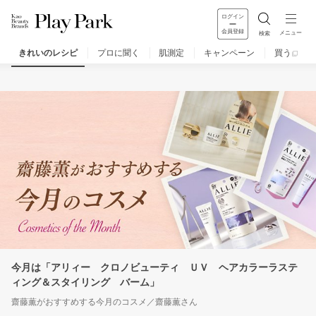
ログイン
会員登録
メニュー
検索
きれいのレシピ
プロに聞く
肌測定
キャンペーン
買う
レシピ一覧
人気のレシピ
きれいの基本
今月は「アリィー クロノビューティ ＵＶ ヘアカラーラステ
ィング＆スタイリング バーム」
齋藤薫がおすすめする今月のコスメ
／
齋藤薫さん