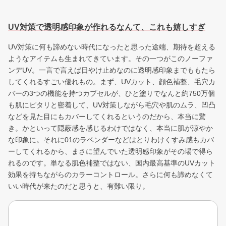
UV対策で透明感印象が作れるなんて、これも嬉しすぎ
UV対策に何も諦めない時代になったと思った途端、期待を超える
ようなアイテムも生まれてきています。その一つがこのノーファ
ンデUV。一言で言えば日やけ止めなのに透明感印象までももたら
してくれるすごい優れもの。まず、UVカット、顔色補整、毛穴カ
バーの3つの機能を持つカプセルが、ひと塗りでなんと約750万個
も肌にピタリと密着して、UV対策しながら毛穴や肌のムラ、凹凸
などを見た目にもカバーしてくれるというのだから、本当に驚
き。かといって隠蔽感を感じるわけではなく、本当に肌が涼やか
な印象に。それに01のラベンダーなどはとりわけくすみ感もカバ
ーしてくれるから、まさに望んでいた透明感印象がその場で得ら
れるのです。単なる肌色補整ではない、国内最高基準のUVカット
効果を持ちながらのカラーコントロール。さらに何も諦めなくて
いい時代が来たのだと思うと、有難い限り。
ログアウトしますか？